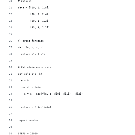
# Dataset
data = [[60, 2, 1.8], 
        [70, 3, 2.4], 
        [50, 1, 1.2], 
        [65, 3, 2.2]]
# Target function
def f(a, b, x, z):
  return a*x + b*z
# Calculate error rate
def calc_e(a, b):
  e = 0
  for d in data:
    e = e + abs(f(a, b, d[0], d[1]) - d[2])
  return e / len(data)
import random
STEPS = 10000