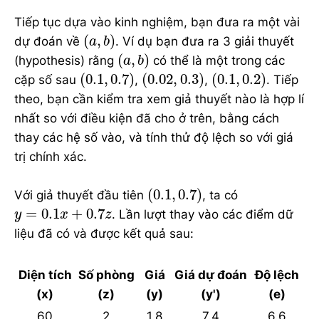
Tiếp tục dựa vào kinh nghiệm, bạn đưa ra một vài
(
a
,
b
)
(
,
)
dự đoán về
. Ví dụ bạn đưa ra 3 giải thuyết
a
b
(
a
,
b
)
(
,
)
(hypothesis) rằng
có thể là một trong các
a
b
(
0.1
,
0.7
)
(
0.02
,
0.3
)
(
0.1
,
0.2
)
(
0.1
,
0.7
)
(
0.02
,
0.3
)
(
0.1
,
0.2
)
cặp số sau
,
,
. Tiếp
theo, bạn cần kiểm tra xem giả thuyết nào là hợp lí
nhất so với điều kiện đã cho ở trên, bằng cách
thay các hệ số vào, và tính thử độ lệch so với giá
trị chính xác.
(
0.1
,
0.7
)
(
0.1
,
0.7
)
Với giả thuyết đầu tiên
, ta có
y
=
0.1
x
+
0.7
z
=
0.1
+
0.7
. Lần lượt thay vào các điểm dữ
y
x
z
liệu đã có và được kết quả sau:
Diện tích
Số phòng
Giá
Giá dự đoán
Độ lệch
(x)
(z)
(y)
(y')
(e)
60
2
1,8
7.4
6.6