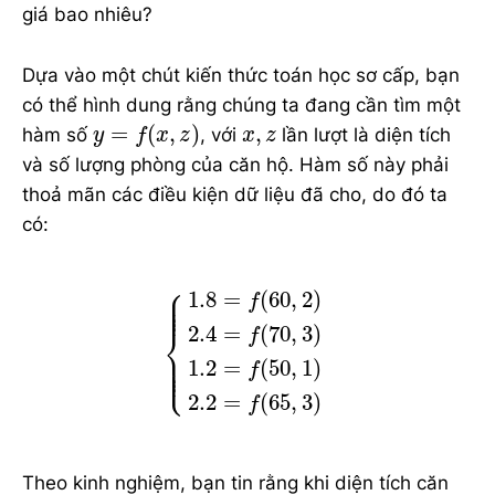
giá bao nhiêu?
Dựa vào một chút kiến thức toán học sơ cấp, bạn
có thể hình dung rằng chúng ta đang cần tìm một
y
=
f
(
x
,
z
)
x
,
z
=
(
,
)
,
hàm số
, với
lần lượt là diện tích
y
f
x
z
x
z
và số lượng phòng của căn hộ. Hàm số này phải
thoả mãn các điều kiện dữ liệu đã cho, do đó ta
có:
{
1.8
=
f
(
60
,
2
)
2.4
=
f
(
70
,
3
)
1.2
=
f
(
⎧
⎪

⎪

1.8
=
(
60
,
2
)
⎪

f
⎪
⎨
2.4
=
(
70
,
3
)
f
⎪

⎪

⎪

⎩
1.2
=
(
50
,
1
)
⎪
f
2.2
=
(
65
,
3
)
f
Theo kinh nghiệm, bạn tin rằng khi diện tích căn