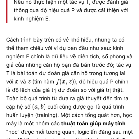
Nếu nó thực hiện một tác vụ T, được đánh giá
thông qua độ hiệu quả P và được cải thiện với
kinh nghiệm E.
Cách trình bày trên có vẻ khó hiểu, nhưng ta có
thể tham chiếu với ví dụ ban đầu như sau: kinh
nghiệm E chính là dữ liệu về diện tích, số phòng và
giá của những căn hộ bạn đã bán trước đó; tác vụ
T là bài toán dự đoán giá căn hộ trong tương lai
f
(
x
,
z
)
x
z
(
,
)
với
và
(tìm hàm
); độ hiệu quả P chính
x
z
f
x
z
là độ lệch của giá trị dự đoán so với giá trị thật.
Toàn bộ quá trình từ đưa ra giả thuyết đến tìm ra
(
a
,
b
)
(
,
)
cặp hệ số
cuối cùng được gọi là quá trình
a
b
huấn luyện (training). Một cách tổng quát hơn, học
máy là một nhóm các
thuật toán giúp máy tính
"học" được mối tương quan, logic ẩn đằng sau một