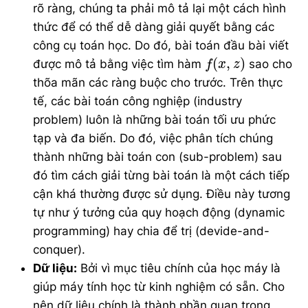
rõ ràng, chúng ta phải mô tả lại một cách hình
thức để có thể dễ dàng giải quyết bằng các
công cụ toán học. Do đó, bài toán đầu bài viết
f
(
x
,
z
)
(
,
)
được mô tả bằng việc tìm hàm
sao cho
f
x
z
thõa mãn các ràng buộc cho trước. Trên thực
tế, các bài toán công nghiệp (industry
problem) luôn là những bài toán tối ưu phức
tạp và đa biến. Do đó, việc phân tích chúng
thành những bài toán con (sub-problem) sau
đó tìm cách giải từng bài toán là một cách tiếp
cận khá thường được sử dụng. Điều này tương
tự như ý tưởng của quy hoạch động (dynamic
programming) hay chia để trị (devide-and-
conquer).
Dữ liệu:
Bởi vì mục tiêu chính của học máy là
giúp máy tính học từ kinh nghiệm có sẵn. Cho
nên dữ liệu chính là thành phần quan trọng