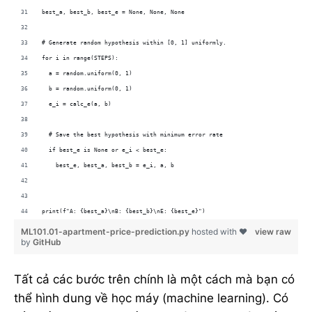
best_a, best_b, best_e = None, None, None
# Generate random hypothesis within [0, 1] uniformly.
for i in range(STEPS):
  a = random.uniform(0, 1)
  b = random.uniform(0, 1)
  e_i = calc_e(a, b)
  # Save the best hypothesis with minimum error rate
  if best_e is None or e_i < best_e:
    best_e, best_a, best_b = e_i, a, b
print(f"A: {best_a}\nB: {best_b}\nE: {best_e}")
ML101.01-apartment-price-prediction.py
hosted with ❤
view raw
by
GitHub
Tất cả các bước trên chính là một cách mà bạn có
thể hình dung về học máy (machine learning). Có