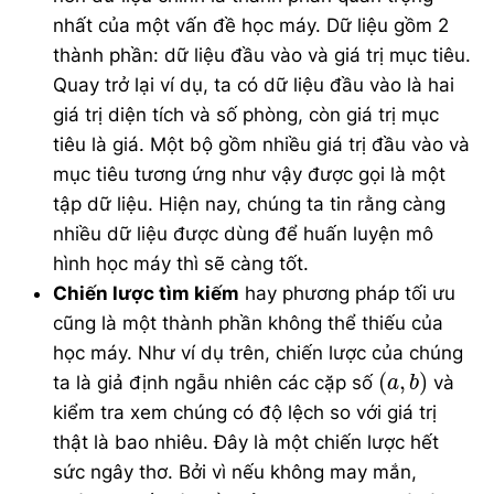
nhất của một vấn đề học máy. Dữ liệu gồm 2
thành phần: dữ liệu đầu vào và giá trị mục tiêu.
Quay trở lại ví dụ, ta có dữ liệu đầu vào là hai
giá trị diện tích và số phòng, còn giá trị mục
tiêu là giá. Một bộ gồm nhiều giá trị đầu vào và
mục tiêu tương ứng như vậy được gọi là một
tập dữ liệu. Hiện nay, chúng ta tin rằng càng
nhiều dữ liệu được dùng để huấn luyện mô
hình học máy thì sẽ càng tốt.
Chiến lược tìm kiếm
hay phương pháp tối ưu
cũng là một thành phần không thể thiếu của
học máy. Như ví dụ trên, chiến lược của chúng
(
a
,
b
)
(
,
)
ta là giả định ngẫu nhiên các cặp số
và
a
b
kiểm tra xem chúng có độ lệch so với giá trị
thật là bao nhiêu. Đây là một chiến lược hết
sức ngây thơ. Bởi vì nếu không may mắn,