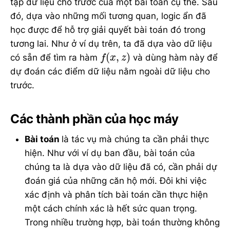
tập dữ liệu cho trước của một bài toán cụ thể. Sau
đó, dựa vào những mối tương quan, logic ẩn đã
học được để hỗ trợ giải quyết bài toán đó trong
tương lai. Như ở ví dụ trên, ta đã dựa vào dữ liệu
f
(
x
,
z
)
(
,
)
có sẵn để tìm ra hàm
và dùng hàm này để
f
x
z
dự đoán các điểm dữ liệu nằm ngoài dữ liệu cho
trước.
Các thành phần của học máy
Bài toán
là tác vụ mà chúng ta cần phải thực
hiện. Như với ví dụ ban đầu, bài toán của
chúng ta là dựa vào dữ liệu đã có, cần phải dự
đoán giá của những căn hộ mới. Đôi khi việc
xác định và phân tích bài toán cần thực hiện
một cách chính xác là hết sức quan trọng.
Trong nhiều trường hợp, bài toán thường không