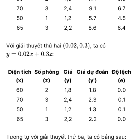
70
3
2,4
9.1
6.7
50
1
1,2
5.7
4.5
65
3
2,2
8.6
6.4
(
0.02
,
0.3
)
(
0.02
,
0.3
)
Với giải thuyết thứ hai
, ta có
y
=
0.02
x
+
0.3
z
=
0.02
+
0.3
:
y
x
z
Diện tích
Số phòng
Giá
Giá dự đoán
Độ lệch
(x)
(z)
(y)
(y')
(e)
60
2
1,8
1.8
0.0
70
3
2,4
2.3
0.1
50
1
1,2
1.3
0.1
65
3
2,2
2.2
0.0
Tương tự với giải thuyết thứ ba, ta có bảng sau: