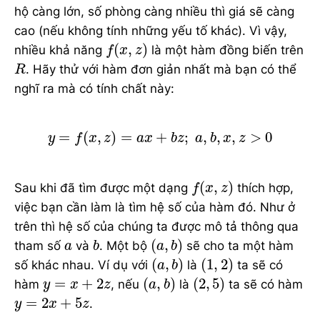
hộ càng lớn, số phòng càng nhiều thì giá sẽ càng
cao (nếu không tính những yếu tố khác). Vì vậy,
f
(
x
,
z
)
(
,
)
nhiều khả năng
là một hàm đồng biến trên
f
x
z
R
. Hãy thử với hàm đơn giản nhất mà bạn có thể
R
nghĩ ra mà có tính chất này:
y
=
f
(
x
,
z
)
=
a
x
+
b
z
;
a
,
b
,
x
,
z
>
0
=
(
,
)
=
+
;
,
,
,
>
0
y
f
x
z
a
x
b
z
a
b
x
z
f
(
x
,
z
)
(
,
)
Sau khi đã tìm được một dạng
thích hợp,
f
x
z
việc bạn cần làm là tìm hệ số của hàm đó. Như ở
trên thì hệ số của chúng ta được mô tả thông qua
(
a
,
b
)
b
a
(
,
)
tham số
và
. Một bộ
sẽ cho ta một hàm
a
b
a
b
(
a
,
b
)
(
1
,
2
)
(
,
)
(
1
,
2
)
số khác nhau. Ví dụ với
là
ta sẽ có
a
b
(
a
,
b
)
(
2
,
5
)
y
=
x
+
2
z
=
+
2
(
,
)
(
2
,
5
)
hàm
, nếu
là
ta sẽ có hàm
y
x
z
a
b
y
=
2
x
+
5
z
=
2
+
5
.
y
x
z