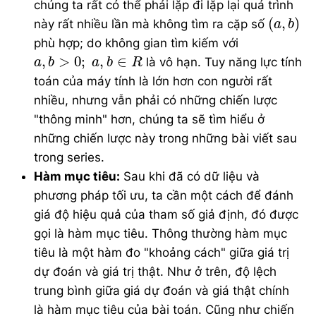
chúng ta rất có thể phải lặp đi lặp lại quá trình
(
a
,
b
)
(
,
)
này rất nhiều lần mà không tìm ra cặp số
a
b
phù hợp; do không gian tìm kiếm với
a
,
b
>
0
;
a
,
b
∈
R
,
>
0
;
,
∈
là vô hạn. Tuy năng lực tính
a
b
a
b
R
toán của máy tính là lớn hơn con người rất
nhiều, nhưng vẫn phải có những chiến lược
"thông minh" hơn, chúng ta sẽ tìm hiểu ở
những chiến lược này trong những bài viết sau
trong series.
Hàm mục tiêu:
Sau khi đã có dữ liệu và
phương pháp tối ưu, ta cần một cách để đánh
giá độ hiệu quả của tham số giả định, đó được
gọi là hàm mục tiêu. Thông thường hàm mục
tiêu là một hàm đo "khoảng cách" giữa giá trị
dự đoán và giá trị thật. Như ở trên, độ lệch
trung bình giữa giá dự đoán và giá thật chính
là hàm mục tiêu của bài toán. Cũng như chiến