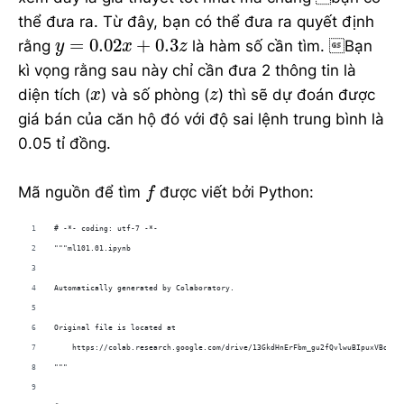
thể đưa ra. Từ đây, bạn có thể đưa ra quyết định
y
=
0.02
x
+
0.3
z
=
0.02
+
0.3
rằng
là hàm số cần tìm. Bạn
y
x
z
kì vọng rằng sau này chỉ cần đưa 2 thông tin là
x
z
diện tích (
) và số phòng (
) thì sẽ dự đoán được
x
z
giá bán của căn hộ đó với độ sai lệnh trung bình là
0.05 tỉ đồng.
f
Mã nguồn để tìm
được viết bởi Python:
f
# -*- coding: utf-7 -*-
"""ml101.01.ipynb
Automatically generated by Colaboratory.
Original file is located at
    https://colab.research.google.com/drive/13GkdHnErFbm_gu2fQvlwuBIpuxVBoCso
"""