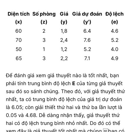
Diện tích
Số phòng
Giá
Giá dự đoán
Độ lệch
(x)
(z)
(y)
(y')
(e)
60
2
1,8
6.4
4.6
70
3
2,4
7.6
5.2
50
1
1,2
5.2
4.0
65
3
2,2
7.1
4.9
Để đánh giá xem giả thuyết nào là tốt nhất, bạn
phải tính trung bình độ lệch
E
của từng giả thuyết
sau đó so sánh chúng. Theo đó, với giả thuyết thứ
nhất, ta có trung bình độ lệch của giá trị dự đoán
là 6.05; còn giải thiết thứ hai và thứ ba lần lượt là
0.05 và 4.68. Dễ dàng nhận thấy, giả thuyết thứ
hai có độ lệch trung bình nhỏ nhất. Do đó có thể
xem đây là giả thuyết tốt nhất mà chúng bạn có